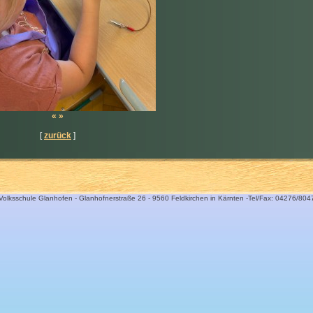
«
»
[
zurück
]
Volksschule Glanhofen - Glanhofnerstraße 26 - 9560 Feldkirchen in Kärnten -Tel/Fax: 04276/804