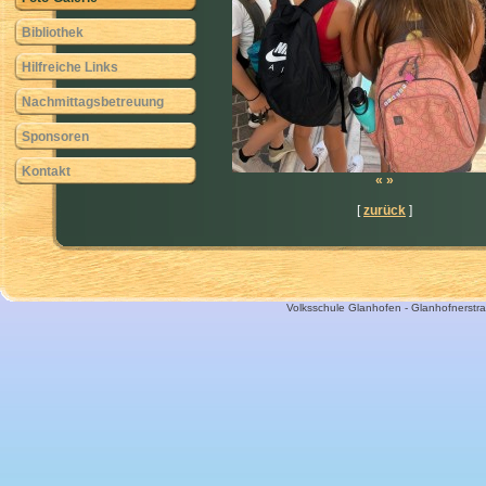
Bibliothek
Hilfreiche Links
Nachmittagsbetreuung
Sponsoren
Kontakt
«
»
[
zurück
]
Volksschule Glanhofen - Glanhofnerstra