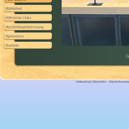
Bibliothek
Hilfreiche Links
Nachmittagsbetreuung
Sponsoren
Kontakt
[
Volksschule Glanhofen - Glanhofnerstra