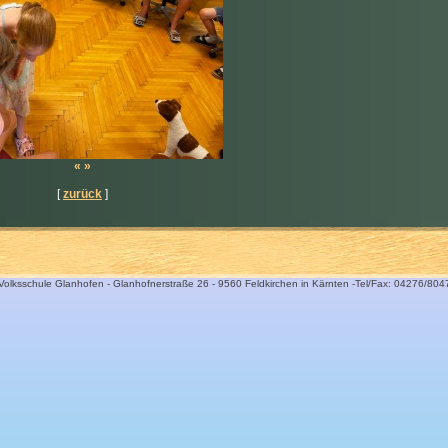
«
»
[
zurück
]
Volksschule Glanhofen - Glanhofnerstraße 26 - 9560 Feldkirchen in Kärnten -Tel/Fax: 04276/804