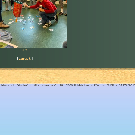
«
»
[
zurück
]
Volksschule Glanhofen - Glanhofnerstraße 26 - 9560 Feldkirchen in Kärnten -Tel/Fax: 04276/804