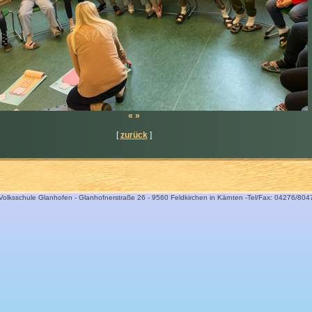
«
»
[
zurück
]
Volksschule Glanhofen - Glanhofnerstraße 26 - 9560 Feldkirchen in Kärnten -Tel/Fax: 04276/804