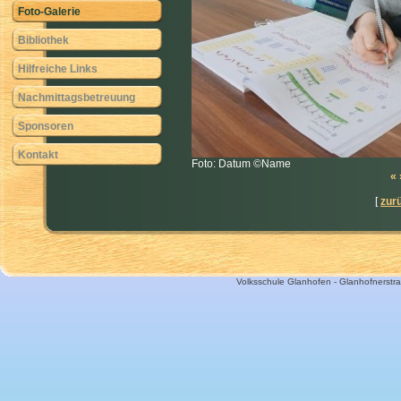
Foto-Galerie
Bibliothek
Hilfreiche Links
Nachmittagsbetreuung
Sponsoren
Kontakt
Foto: Datum ©Name
«
[
zur
Volksschule Glanhofen - Glanhofnerstra