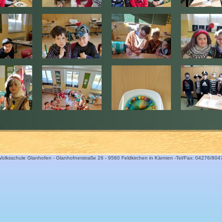
Volksschule Glanhofen - Glanhofnerstraße 26 - 9560 Feldkirchen in Kärnten -Tel/Fax: 04276/804